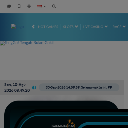
HOT GAMES
SLOTS
LIVE CASINO
RACE
Sen, 10-Agt-
2026 dari 14.59.59 sampai 30-Sep-2026 14.59.59. Selama waktu ini, PP Virtual Spor
2026 08.49.20