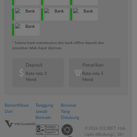
* Selama bank maintenance dan bank offline deposit dan
penarikan tidak dapat diproses
Deposit
Penarikan
Rata-rata 3
Rata-rata 5
Menit
Menit
Bersertifikasi
Tanggung
Browser
Dari
Jawab
Yang
Bermain
Didukung
©2026 ICE3BET. Hak
cipta dilindungi | 18+