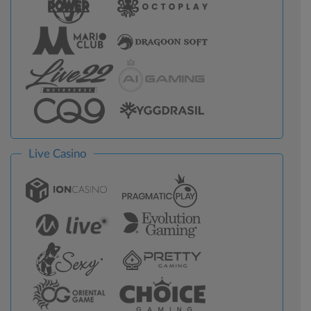
Live Casino