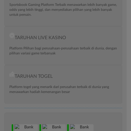
Sportsbook Gaming Platform Terbaik menawarkan lebih banyak game,
odds yang lebih tinggi, dan menyediakan pilihan yang lebih banyak
untuk pemain.
TARUHAN LIVE KASINO
Platform Pilihan bagi perusahaan-perusahaan terbaik di dunia, dengan
pilihan variasi game terbanyak
TARUHAN TOGEL
Platform togel yang menarik dari perusahan terbaik di dunia yang
menawarkan hadiah kemenangan besar