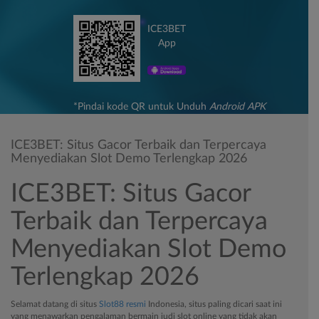
ICE3BET
App
*Pindai kode QR untuk Unduh
Android APK
ICE3BET: Situs Gacor Terbaik dan Terpercaya
Menyediakan Slot Demo Terlengkap 2026
ICE3BET: Situs Gacor
Terbaik dan Terpercaya
Menyediakan Slot Demo
Terlengkap 2026
Selamat datang di situs
Slot88 resmi
Indonesia, situs paling dicari saat ini
yang menawarkan pengalaman bermain judi slot online yang tidak akan