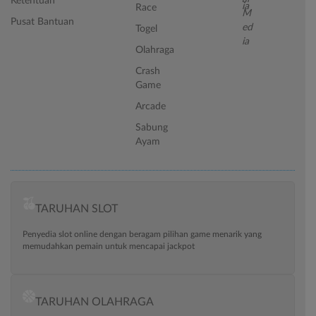
Ketentuan
Race
Pusat Bantuan
Togel
Olahraga
Crash
Game
Arcade
Sabung
Ayam
TARUHAN SLOT
Penyedia slot online dengan beragam pilihan game menarik yang
memudahkan pemain untuk mencapai jackpot
TARUHAN OLAHRAGA