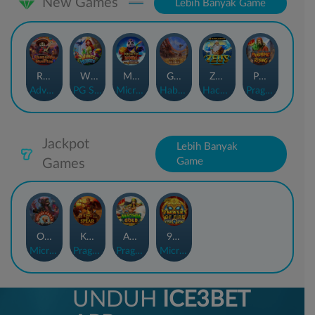
New Games
Lebih Banyak Game
Rhapsody of Muertos
Wings of Iguazu
Mighty Panda
Glory Of Rome
Ze Zeus
Pandemic Rising
AdvantPlay
PG Soft
MicroGaming
Habanero
Hacksaw
Pragmatic Play
Jackpot
Lebih Banyak
Game
Games
Orphan Organ
King Of Spears
Anaconda Gold
9 Masks of Fire™ HyperSpins™
MicroGaming
Pragmatic Play
Pragmatic Play
MicroGaming
UNDUH
ICE3BET