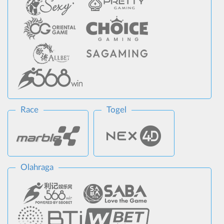
Race
Togel
Olahraga