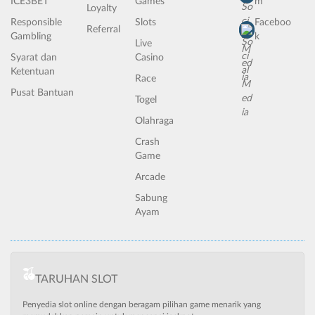
ICE3BET
Games
m
Loyalty
Responsible
Slots
Faceboo
Referral
Gambling
k
Live
Syarat dan
Casino
Ketentuan
Race
Pusat Bantuan
Togel
Olahraga
Crash
Game
Arcade
Sabung
Ayam
TARUHAN SLOT
Penyedia slot online dengan beragam pilihan game menarik yang