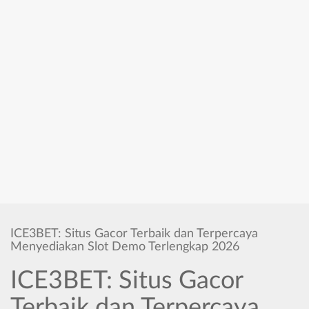
ICE3BET: Situs Gacor Terbaik dan Terpercaya
Menyediakan Slot Demo Terlengkap 2026
ICE3BET: Situs Gacor
Terbaik dan Terpercaya