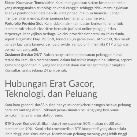
Sistem Keamanan Termutakhir
: Kami menggunakan sistem keamanan terkini,
yang menggunakan teknologi enkripsi canggih sehingga tidak memungkinkan
adanya pembobolan data baik itu data pribadi maupun financial. Setiap
member akan mendapatkan jaminan keamanan privasi mereka.
Portofolio Provider Slot
: Kami tidak main-main dalam berkomitmen untuk
membentuk sebuah eksositem bermain judi slot online yang jujur dan
terpercaya. Menyajikan berbagai koleksi provider slot premium kelas dunia,
seperti Pragmatic Play, PG Soft, tersedia juga game eksklusif Slot88, dan masih
banyak lagi yang lainnya. Semua provider yang dipilih memiliki RTP tinggi dan
permainan yang adil.
Customer Service 24/7
: Bukan hanya sekedar pelayanan pelanggan biasa,
tetapi tim kami siap membantumu dalam hal teknis maupun hal lainnya, seperti
game slot gacor hari ini yang sedang naik daun dan sangat menguntungkan.
Konsultasi gratis selama 24 jam penuh.
Hubungan Erat Gacor,
Teknologi, dan Peluang
Kata-kata gacor di slot88 bukan hanya sekedar keberuntungan belaka; peluang
bersuara lantang di sini. Nikmati pemaksimalan peluang yang bisa kamu
temukan hanya di situs slot88 resmi:
RTP Super Kompetitif
: Jika industri menawarkan 80%, makan slot88 akan
memberikan 90%. Kami selalu memberikan RTP kompetitif yang akan selalu
lebih tinggi dari situs lainnya. Memberikan peluang menang yang lebih tinggi