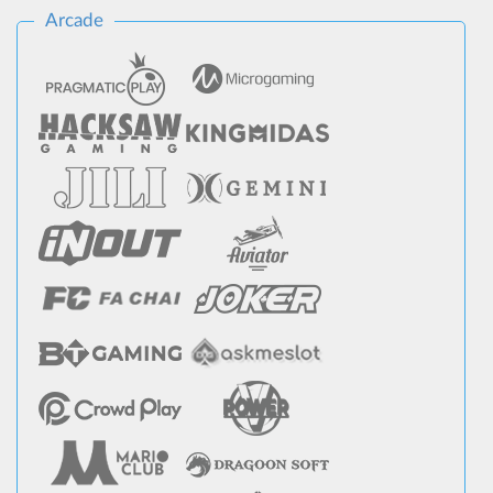
Arcade