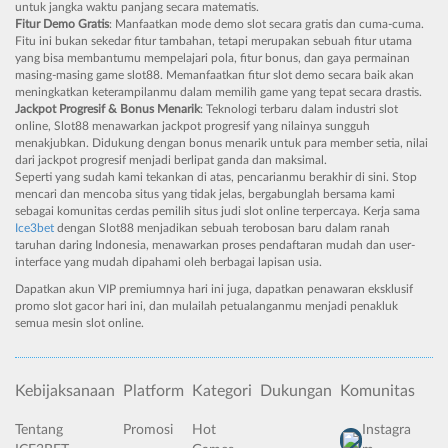
untuk jangka waktu panjang secara matematis.
Fitur Demo Gratis
: Manfaatkan mode demo slot secara gratis dan cuma-cuma.
Fitu ini bukan sekedar fitur tambahan, tetapi merupakan sebuah fitur utama
yang bisa membantumu mempelajari pola, fitur bonus, dan gaya permainan
masing-masing game slot88. Memanfaatkan fitur slot demo secara baik akan
meningkatkan keterampilanmu dalam memilih game yang tepat secara drastis.
Jackpot Progresif & Bonus Menarik
: Teknologi terbaru dalam industri slot
online, Slot88 menawarkan jackpot progresif yang nilainya sungguh
menakjubkan. Didukung dengan bonus menarik untuk para member setia, nilai
dari jackpot progresif menjadi berlipat ganda dan maksimal.
Seperti yang sudah kami tekankan di atas, pencarianmu berakhir di sini. Stop
mencari dan mencoba situs yang tidak jelas, bergabunglah bersama kami
sebagai komunitas cerdas pemilih situs judi slot online terpercaya. Kerja sama
Ice3bet
dengan Slot88 menjadikan sebuah terobosan baru dalam ranah
taruhan daring Indonesia, menawarkan proses pendaftaran mudah dan user-
interface yang mudah dipahami oleh berbagai lapisan usia.
Dapatkan akun VIP premiumnya hari ini juga, dapatkan penawaran eksklusif
promo slot gacor hari ini, dan mulailah petualanganmu menjadi penakluk
semua mesin slot online.
Kebijaksanaan
Platform
Kategori
Dukungan
Komunitas
Tentang
Promosi
Hot
Instagra