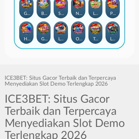
Guardian of the Museum
Beasts Of Luck
Sweet Frenzy
Nutty Riches
Leprechaun Bonanza
Pumpkins Go Lucky
Heavenly Fortunes
Ganesha Luck
Legend Of Eagle
Oceanic Melodies
Triple Happiness
Loki
ICE3BET: Situs Gacor Terbaik dan Terpercaya
Menyediakan Slot Demo Terlengkap 2026
ICE3BET: Situs Gacor
Terbaik dan Terpercaya
Menyediakan Slot Demo
Terlengkap 2026