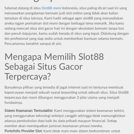
Selamat datang di situs
Slot88 resmi
Indonesia, situs paling dicari saat ini yang
menawarkan pengalaman bermain judi slot online yang tidak akan kalian
temukan di situs lainnya. Kami hadir sebagai agen slot88 yang menyediakan
aneka ragam permainan slot resmi dengan berbagai tema menarik. Jika kamu
sedang mencari situs slot gacor hari ini dengan ekosistem bermain tanpa bot
dan penuh kejujuran, kamu sudah berada di situs yang tepat. Didukung dengan
tim profesional yang siap sedia untuk memberikan bantuan selama bermain.
Pencarianmu berakhir sampai di sini.
Mengapa Memilih Slot88
Sebagai Situs Gacor
Terpercaya?
Banyaknya pilihan yang tersedia di jagat internet saat ini tentunya membuat
kepercayaan menjadi sebuah syarat terpenting untuk sebuah situs. Situs Slot88
terpercaya dan resmi dibangun menggunakan 3 pilar utama yang menjadi
fondasinya.
Sistem Keamanan Termutakhir
: Kami menggunakan sistem keamanan terkini,
yang menggunakan teknologi enkripsi canggih sehingga tidak memungkinkan
adanya pembobolan data baik itu data pribadi maupun financial. Setiap
member akan mendapatkan jaminan keamanan privasi mereka.
Portofolio Provider Slot
: Kami tidak main-main dalam berkomitmen untuk