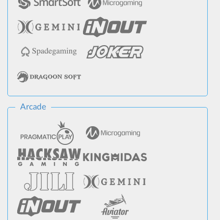
Arcade