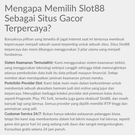
Mengapa Memilih Slot88
Sebagai Situs Gacor
Terpercaya?
Banyaknya pilihan yang tersedia di jagat internet saat ini tentunya membuat
kepercayaan menjadi sebuah syarat terpenting untuk sebuah situs. Situs Slot88
terpercaya dan resmi dibangun menggunakan 3 pilar utama yang menjadi
fondasinya.
Sistem Keamanan Termutakhir
: Kami menggunakan sistem keamanan terkini,
yang menggunakan teknologi enkripsi canggih sehingga tidak memungkinkan
adanya pembobolan data baik itu data pribadi maupun financial. Setiap
member akan mendapatkan jaminan keamanan privasi mereka.
Portofolio Provider Slot
: Kami tidak main-main dalam berkomitmen untuk
membentuk sebuah eksositem bermain judi slot online yang jujur dan
terpercaya. Menyajikan berbagai koleksi provider slot premium kelas dunia,
seperti Pragmatic Play, PG Soft, tersedia juga game eksklusif Slot88, dan masih
banyak lagi yang lainnya. Semua provider yang dipilih memiliki RTP tinggi dan
permainan yang adil.
Customer Service 24/7
: Bukan hanya sekedar pelayanan pelanggan biasa,
tetapi tim kami siap membantumu dalam hal teknis maupun hal lainnya, seperti
game slot gacor hari ini yang sedang naik daun dan sangat menguntungkan.
Konsultasi gratis selama 24 jam penuh.