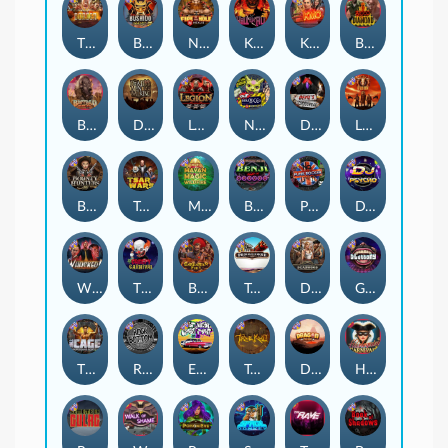
The Border
Bushido Way xNudge
Nexus Fire In The Hole xBomb
Kill Em All
Kiss My Chainsaw
Blood Diamond
Buffalo Hunter
Dead Men Walking
Legion X
Nexus Outsourced
Devil's Crossroad
Little Bighorn
Bounty Hunters xNudge®
Tsar Wars
Mayan Magic Wildfire
Benji Killed in Vegas
Punk Rocker
DJ Psycho
Whacked
The Creepy Carnival
Barbarian Fury
Tombstone
Deadwood xNudge
Gluttony
The Cage
Rock Bottom
East Coast Vs West Coast
True kult
Dragon Tribe
Harlequin Carnival