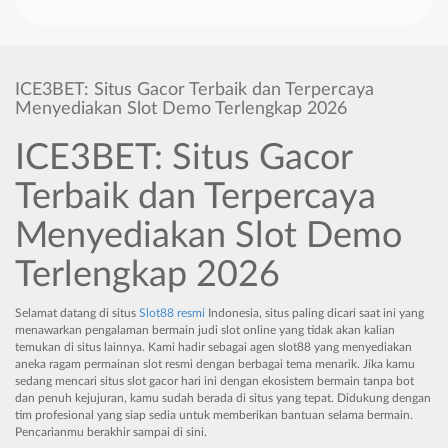
ICE3BET: Situs Gacor Terbaik dan Terpercaya
Menyediakan Slot Demo Terlengkap 2026
ICE3BET: Situs Gacor
Terbaik dan Terpercaya
Menyediakan Slot Demo
Terlengkap 2026
Selamat datang di situs
Slot88 resmi
Indonesia, situs paling dicari saat ini yang
menawarkan pengalaman bermain judi slot online yang tidak akan kalian
temukan di situs lainnya. Kami hadir sebagai agen slot88 yang menyediakan
aneka ragam permainan slot resmi dengan berbagai tema menarik. Jika kamu
sedang mencari situs slot gacor hari ini dengan ekosistem bermain tanpa bot
dan penuh kejujuran, kamu sudah berada di situs yang tepat. Didukung dengan
tim profesional yang siap sedia untuk memberikan bantuan selama bermain.
Pencarianmu berakhir sampai di sini.