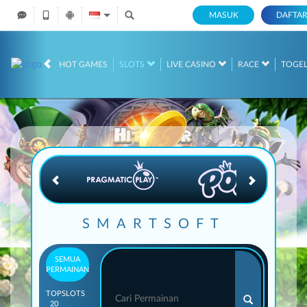
MASUK
DAFTA
IDR
12,672,049,
HOT GAMES
SLOTS
LIVE CASINO
RACE
TOGE
SMARTSOFT
SEMUA
PERMAINAN
TOP
SLOTS
20