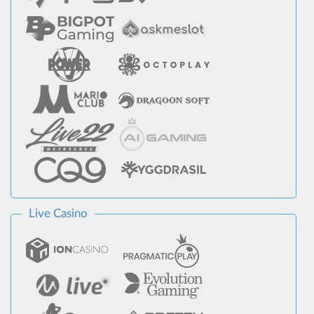
Live Casino