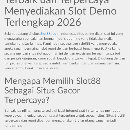
Terbaik dan Terpercaya
Menyediakan Slot Demo
Terlengkap 2026
Selamat datang di situs
Slot88 resmi
Indonesia, situs paling dicari saat ini yang
menawarkan pengalaman bermain judi slot online yang tidak akan kalian
temukan di situs lainnya. Kami hadir sebagai agen slot88 yang menyediakan
aneka ragam permainan slot resmi dengan berbagai tema menarik. Jika kamu
sedang mencari situs slot gacor hari ini dengan ekosistem bermain tanpa bot
dan penuh kejujuran, kamu sudah berada di situs yang tepat. Didukung dengan
tim profesional yang siap sedia untuk memberikan bantuan selama bermain.
Pencarianmu berakhir sampai di sini.
Mengapa Memilih Slot88
Sebagai Situs Gacor
Terpercaya?
Banyaknya pilihan yang tersedia di jagat internet saat ini tentunya membuat
kepercayaan menjadi sebuah syarat terpenting untuk sebuah situs. Situs Slot88
terpercaya dan resmi dibangun menggunakan 3 pilar utama yang menjadi
fondasinya.