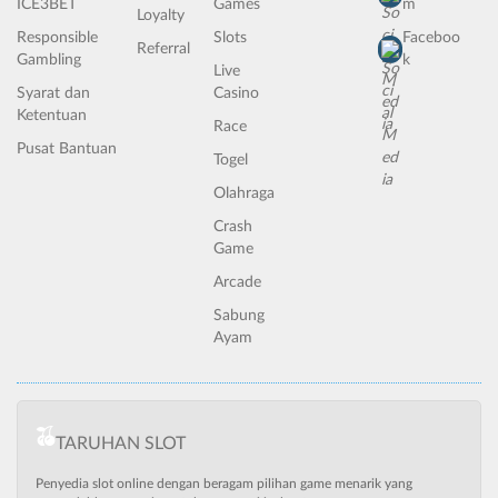
ICE3BET
Games
m
Loyalty
Responsible
Slots
Faceboo
Referral
Gambling
k
Live
Syarat dan
Casino
Ketentuan
Race
Pusat Bantuan
Togel
Olahraga
Crash
Game
Arcade
Sabung
Ayam
TARUHAN SLOT
Penyedia slot online dengan beragam pilihan game menarik yang