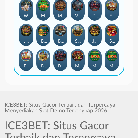
Wild & Gods
MultiHot5
Mad Slot
Vampires
Dracula's Fortune
Farm's Fortune
Jungle Sisters Deluxe
Burning Ice
Book of Futuria
Safari Simba
Jungle Sisters
Samurai
Book Of Bonanza
Boka Jamba 10
Dracula's Fortune Halloween Edition
Mariachi Coins
Multi Hot 5 Wild
Multi Hot Wild Ways
ICE3BET: Situs Gacor Terbaik dan Terpercaya
Menyediakan Slot Demo Terlengkap 2026
ICE3BET: Situs Gacor