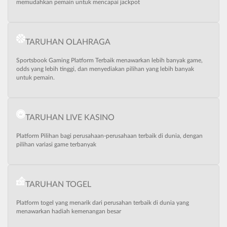
memudahkan pemain untuk mencapai jackpot
TARUHAN OLAHRAGA
Sportsbook Gaming Platform Terbaik menawarkan lebih banyak game,
odds yang lebih tinggi, dan menyediakan pilihan yang lebih banyak
untuk pemain.
TARUHAN LIVE KASINO
Platform Pilihan bagi perusahaan-perusahaan terbaik di dunia, dengan
pilihan variasi game terbanyak
TARUHAN TOGEL
Platform togel yang menarik dari perusahan terbaik di dunia yang
menawarkan hadiah kemenangan besar